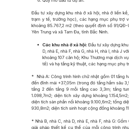
Quy mô đầu tư dự án:
Đầu tư xây dựng khu nhà ở xã hội, nhà ở liền kề
trạm y tế, trường học), các hạng mục phụ trợ và
khoảng 85.767,2 m2
(theo quyết định số 91/QĐ-
Yên Trung và xã Tam Đa, tỉnh Bắc Ninh.
Các khu nhà ở xã hội:
Đầu tư xây dựng khu n
D, nhà E, nhà F, nhà G, nhà H, nhà I, nhà J v
khoảng 107 căn hộ; Khu Thương mại dịch vụ; 
tế) và hạ tầng kỹ thuật, các hạng mục phụ tr
* Nhà A: Công trình hình chữ nhật gồm 01 tầng h
đến đỉnh mái +37,05m (trong đó tầng hầm sâu 3,
tầng 2 đến tầng 9 mỗi tầng cao 3,3m; tầng tu
1.098,7m2; diện tích xây dựng khoảng 1.154,5m2
diện tích sàn phần nổi khoảng 9.100,6m2; tổng di
930,8m2; diện tích sinh hoạt cộng đồng khoảng 11
* Nhà B, nhà C, nhà D, nhà E, nhà F, nhà G: Gồm 
giải pháp thiết kế cụ thể của mỗi công trình nh