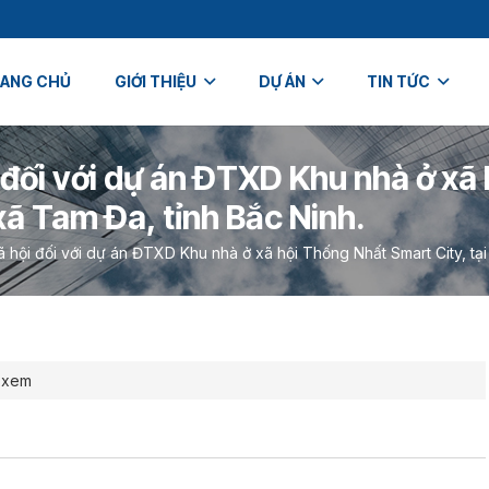
ANG CHỦ
GIỚI THIỆU
DỰ ÁN
TIN TỨC
i đối với dự án ĐTXD Khu nhà ở x
 xã Tam Đa, tỉnh Bắc Ninh.
 hội đối với dự án ĐTXD Khu nhà ở xã hội Thống Nhất Smart City, tại
 xem