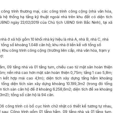
, công trình thương mại, các công trình công cộng (nhà văn hóa,
 hệ thống hạ tầng kỹ thuật ngoài nhà trên khu đất có diện tích
UBND ngày 22/02/2019 của Chủ tịch UBND tỉnh Bắc Ninh), tại xã
hà ở xã hội gồm 10 khối nhà ký hiệu là nhà A, nhà B, nhà C, nhà
ới tổng số khoảng 1.048 căn hộ; khu nhà ở liền kề với tổng số
Khu công trình công cộng (trường liên cấp, nhà văn hóa, trạm y
ợ:
ầm, 09 tầng nhà và 01 tầng tum, chiều cao từ mặt sân hoàn thiện
5m; nền nhà cao hơn mặt sân hoàn thiện 0,75m; tầng 1 cao 5,8m;
m kết hợp mái cao 4,1m); diện tích xây dựng tầng hầm khoảng
; tổng diện tích sàn xây dựng khoảng 10.199,3m2 (trong đó tổng
ện tích sàn căn hộ để ở khoảng 6.258,6m2; diện tích để xe khoảng
3m2); tổng số căn hộ là 94 căn.
06 công trình có bố cục hình chữ nhật có thiết kế tương tự nhau,
ư sau: Công trình gồm 01 tầng hầm, 09 tầng nhà và 01 tầng tum,