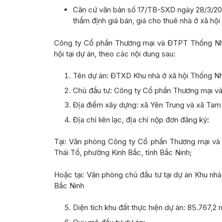
Căn cứ
v
ăn bản số
17
/TB-SXD ngày
28/3/2
thẩm định giá bán
, giá cho thuê nhà ở xã hộ
Công ty Cổ phần Thương mại và ĐTPT Thống Nhấ
hội tại dự án, theo các nội dung sau:
Tên dự án: ĐTXD Khu nhà ở xã hội Thống Nh
Chủ đầu tư: Công ty Cổ phần Thương mại v
Địa điểm xây dựng: xã Yên Trung và xã Tam 
Địa chỉ liên lạc, địa chỉ nộp đơn đăng ký:
Tại: Văn phòng Công ty Cổ phần Thương mại và
Thái Tổ, phường Kinh Bắc, tỉnh Bắc Ninh;
Hoặc tại: Văn phòng chủ đầu tư tại dự án Khu nhà
Bắc Ninh
Diện tích khu đất thực hiện dự án: 85.
767,2
m