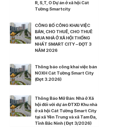
R, S,T, O Dự án ở xã hội Cát
Tường Smartcity
CÔNG BỐ CÔNG KHAI VIỆC
BÁN, CHO THUÊ, CHO THUÊ
MUA NHÀ Ở XÃ HỘI THỐNG
NHẤT SMART CITY – ĐỢT 3
NĂM 2026
Thông báo công khai việc bán
NOXH Cát Tường Smart City
(Đợt 3.2026)
Thông Báo Mở Bán: Nhà ở Xã
hội đối với dự án ĐTXD Khu nhà
ở xã hội Cát Tường Smart City
tại xã Yên Trung và xã Tam Đa,
Tỉnh Bắc Ninh ( Đợt 3/2026)