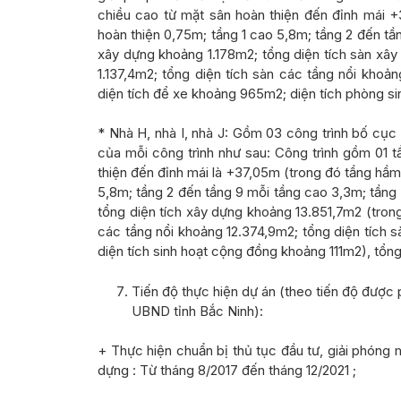
chiều cao từ mặt sân hoàn thiện đến đỉnh mái 
hoàn thiện 0,75m; tầng 1 cao 5,8m; tầng 2 đến tầ
xây dựng khoảng 1.178m2; tổng diện tích sàn xâ
1.137,4m2; tổng diện tích sàn các tầng nổi khoả
diện tích để xe khoảng 965m2; diện tích phòng si
* Nhà H, nhà I, nhà J: Gồm 03 công trình bố cục h
của mỗi công trình như sau: Công trình gồm 01 t
thiện đến đỉnh mái là +37,05m (trong đó tầng hầ
5,8m; tầng 2 đến tầng 9 mỗi tầng cao 3,3m; tầng
tổng diện tích xây dựng khoảng 13.851,7m2 (tron
các tầng nổi khoảng 12.374,9m2; tổng diện tích 
diện tích sinh hoạt cộng đồng khoảng 111m2), tổn
Tiến độ thực hiện dự án
(theo tiến độ được
UBND tỉnh Bắc Ninh):
+ Thực hiện chuẩn bị thủ tục đầu tư, giải phóng 
dựng : Từ tháng 8/2017 đến tháng 12/2021 ;