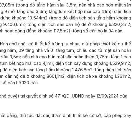
+37,05m (trong đó tầng hầm sâu 3,5m; nền nhà cao hơn mặt sân
ng 9 mỗi tầng cao 3,3m; tầng tum kết hợp mái cao 4,1m); diện tích
y dựng khoảng 10.544m2 (trong đó diện tích sàn tầng hầm khoảng
ng 9.406,6m2; tổng diện tích sàn căn hộ để ở khoảng 6.320,3m2;
nh hoạt cộng đồng khoảng 117,5m2); tổng số căn hộ là 94 căn.
ình chữ nhật có thiết kế tương tự nhau, giải pháp thiết kế cụ thể
ầng hầm, 09 tầng nhà và 01 tầng tum, chiều cao từ mặt sân hoàn
m sâu 3,5m; nền nhà cao hơn mặt sân hoàn thiện 0,75m; tầng 1 cao
 tum kết hợp mái cao 4,1m); diện tích xây dựng khoảng 1.529,9m2;
g đó diện tích sàn tầng hầm khoảng 1.476,8m2; tổng diện tích sàn
sàn căn hộ để ở khoảng 8661,1m2; diện tích để xe khoảng 1.261m2;
g số căn hộ 130 căn.
 phê duyệt tại quyết định số 471/QĐ-UBND ngày 12/09/2024 của
mặt bằng, thủ tục đất đai, thẩm định thiết kế cơ sở, cấp phép xây