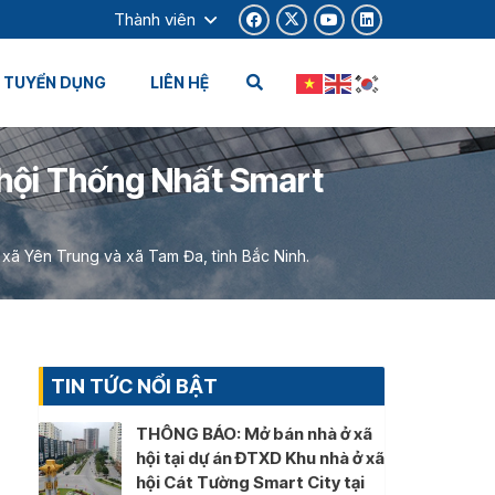
Thành viên
TUYỂN DỤNG
LIÊN HỆ
ã hội Thống Nhất Smart
 xã Yên Trung và xã Tam Đa, tỉnh Bắc Ninh.
TIN TỨC NỔI BẬT
THÔNG BÁO: Mở bán nhà ở xã
hội tại dự án ĐTXD Khu nhà ở xã
hội Cát Tường Smart City tại