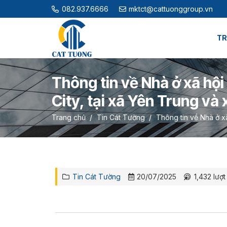
082.937.6666
mktct@cattuonggroup.vn
TR
Thông tin về Nhà ở xã hộ
City, tại xã Yên Trung và
Trang chủ
/
Tin Cát Tường
/
Thông tin về Nhà ở xã
Tin Cát Tường
20/07/2025
1,432
lượt