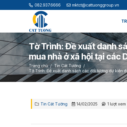
082.937.6666
mktct@cattuonggroup.vn
TR
Tờ Trình: Đề xuất danh sá
mua nhà ở xã hội tại các 
Trang chủ
/
Tin Cát Tường
/
Tờ Trình: Đề xuất danh sách các đối tượng dự kiến đ
Tin Cát Tường
14/02/2025
1
lượt xem