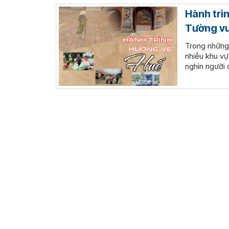
Hành trì
Tường vư
Trong những 
nhiều khu v
nghìn người 