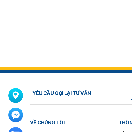
YÊU CẦU GỌI LẠI TƯ VẤN
VỀ CHÚNG TÔI
THÔNG