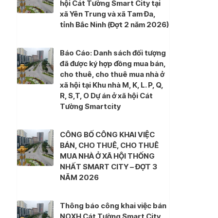
hội Cát Tường Smart City tại
xã Yên Trung và xã Tam Đa,
tỉnh Bắc Ninh (Đợt 2 năm 2026)
Báo Cáo: Danh sách đối tượng
đã được ký hợp đồng mua bán,
cho thuê, cho thuê mua nhà ở
xã hội tại Khu nhà M, K, L. P, Q,
R, S,T, O Dự án ở xã hội Cát
Tường Smartcity
CÔNG BỐ CÔNG KHAI VIỆC
BÁN, CHO THUÊ, CHO THUÊ
MUA NHÀ Ở XÃ HỘI THỐNG
NHẤT SMART CITY – ĐỢT 3
NĂM 2026
Thông báo công khai việc bán
NOXH Cát Tường Smart City