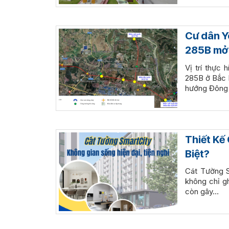
Cư dân Y
285B mở 
Vị trí thực
285B ở Bắc 
hướng Đông
Thiết Kế
Biệt?
Cát Tường S
không chỉ g
còn gây…