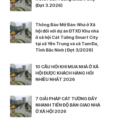
(Đợt 3.2026)
Thông Báo Mở Bán: Nhà ở Xã
hội đối với dự án ĐTXD Khu nhà
ở xã hội Cát Tường Smart City
tại xã Yên Trung và xã Tam Đa,
Tỉnh Bắc Ninh ( Đợt 3/2026)
10 CÂU HỎI KHI MUA NHÀ Ở XÃ
HỘI ĐƯỢC KHÁCH HÀNG HỎI
NHIỀU NHẤT 2026
7 GIẢI PHÁP CÁT TƯỜNG ĐẨY
NHANH TIẾN ĐỘ BÀN GIAO NHÀ
Ở XÃ HỘI 2026