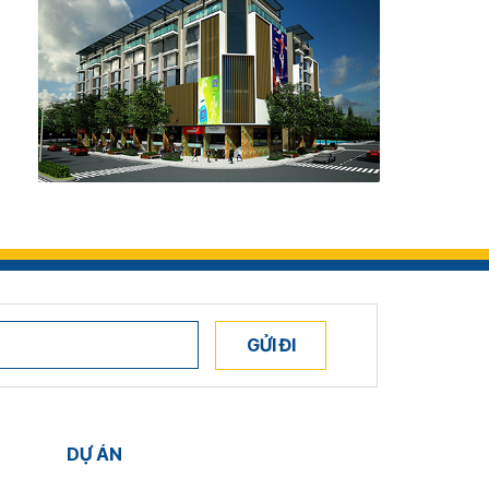
GỬI ĐI
DỰ ÁN