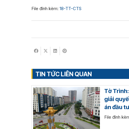
File đính kèm:
18-TT-CTS
TIN TỨC LIÊN QUAN
Tờ Trình
giải quyế
án đầu t
File đính k