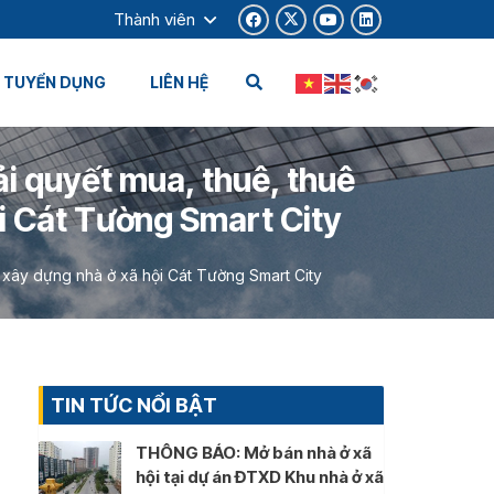
Thành viên
TUYỂN DỤNG
LIÊN HỆ
ải quyết mua, thuê, thuê
ội Cát Tường Smart City
ư xây dựng nhà ở xã hội Cát Tường Smart City
TIN TỨC NỔI BẬT
THÔNG BÁO: Mở bán nhà ở xã
hội tại dự án ĐTXD Khu nhà ở xã