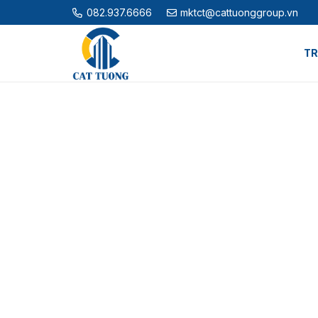
082.937.6666
mktct@cattuonggroup.vn
TR