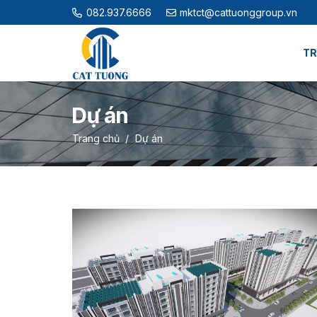
082.937.6666
mktct@cattuonggroup.vn
TR
Dự án
Trang chủ
/
Dự án