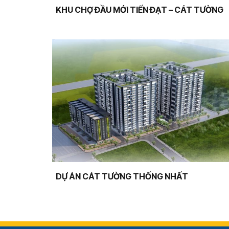
KHU CHỢ ĐẦU MỚI TIẾN ĐẠT – CÁT TƯỜNG
DỰ ÁN CÁT TƯỜNG THỐNG NHẤT