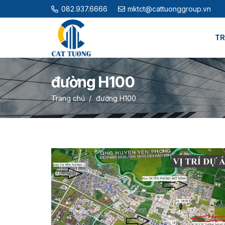
082.937.6666
mktct@cattuonggroup.vn
TR
đường H100
Trang chủ
/
đường H100