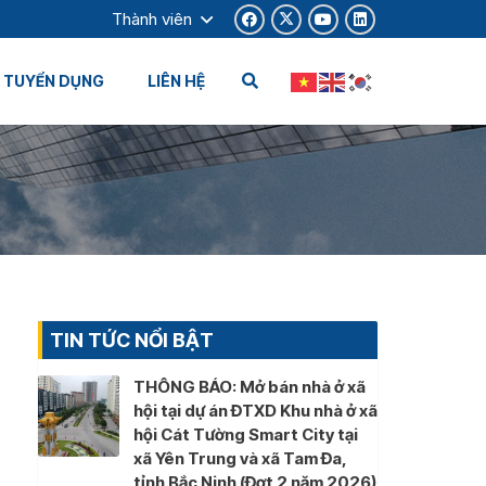
Thành viên
TUYỂN DỤNG
LIÊN HỆ
TIN TỨC NỔI BẬT
THÔNG BÁO: Mở bán nhà ở xã
hội tại dự án ĐTXD Khu nhà ở xã
hội Cát Tường Smart City tại
xã Yên Trung và xã Tam Đa,
tỉnh Bắc Ninh (Đợt 2 năm 2026)