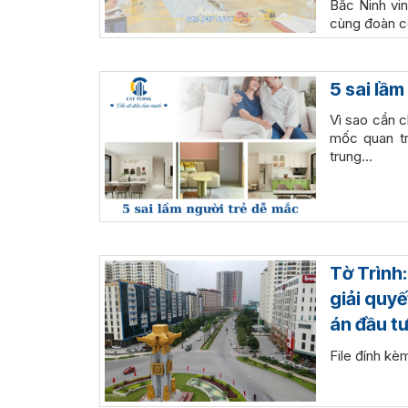
Bắc Ninh vi
cùng đoàn 
5 sai lầm
Vì sao cần c
mốc quan tr
trung…
Tờ Trình
giải quyế
án đầu t
File đính k