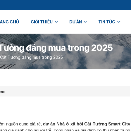
ANG CHỦ
GIỚI THIỆU
DỰ ÁN
TIN TỨC
 Tường đáng mua trong 2025
 Cát Tường đáng mua trong 2025
xem
iếm nguồn cung giá rẻ,
dự án Nhà ở xã hội Cát Tường Smart City
áng giá dành cho người trẻ, công nhân và gia đình có thu nhập trung