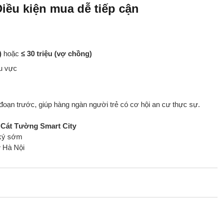
iều kiện mua dễ tiếp cận
)
hoặc
≤ 30 triệu (vợ chồng)
hu vực
 đoạn trước, giúp hàng ngàn người trẻ có cơ hội an cư thực sự.
i Cát Tường Smart City
 ký sớm
ừ Hà Nội