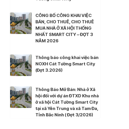
CÔNG BỐ CÔNG KHAI VIỆC
BÁN, CHO THUÊ, CHO THUÊ
MUA NHÀ Ở XÃ HỘI THỐNG
NHẤT SMART CITY – ĐỢT 3
NĂM 2026
Thông báo công khai việc bán
NOXH Cát Tường Smart City
(Đợt 3.2026)
Thông Báo Mở Bán: Nhà ở Xã
hội đối với dự án ĐTXD Khu nhà
ở xã hội Cát Tường Smart City
tại xã Yên Trung và xã Tam Đa,
Tỉnh Bắc Ninh ( Đợt 3/2026)