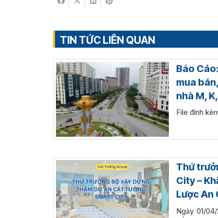
TIN TỨC LIÊN QUAN
Báo Cáo:
mua bán,
nhà M, K,
File đính kè
Thứ trưở
City – K
Lược An 
Ngày 01/04/