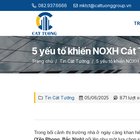
082.937.6666
mktct@cattuonggroup.vn
TR
5 yếu tố khiến NOXH Cát
Trang chủ
/
Tin Cát Tường
/
5 yếu tố khiến NOXH
Tin Cát Tường
05/06/2025
871
lượt 
Trong bối cảnh thị trường nhà ở ngày càng khan h
(Yên Phong, Bắc Ninh)
nổi lên như một lựa chọn s