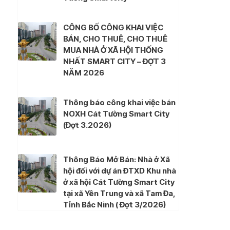
CÔNG BỐ CÔNG KHAI VIỆC
BÁN, CHO THUÊ, CHO THUÊ
MUA NHÀ Ở XÃ HỘI THỐNG
NHẤT SMART CITY – ĐỢT 3
NĂM 2026
Thông báo công khai việc bán
NOXH Cát Tường Smart City
(Đợt 3.2026)
Thông Báo Mở Bán: Nhà ở Xã
hội đối với dự án ĐTXD Khu nhà
ở xã hội Cát Tường Smart City
tại xã Yên Trung và xã Tam Đa,
Tỉnh Bắc Ninh ( Đợt 3/2026)