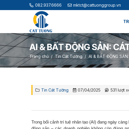
082.937.6666
mktct@cattuonggroup.vn
TR
AI & BẤT ĐỘNG SẢN: CÁ
Trang chủ
/
Tin Cát Tường
/
AI & BẤT ĐỘNG SẢN:
Tin Cát Tường
07/04/2025
531
lượt 
Trong bối cảnh trí tuệ nhân tạo (AI) đang ngày càng 
động sản – các doanh nghiệp không còn đứng n