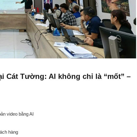
ại Cát Tường: AI không chỉ là “mốt” –
 bản video bằng AI
hách hàng