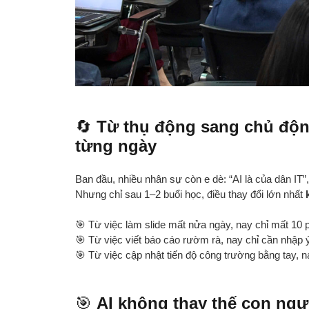
🔄
Từ thụ động sang chủ độn
từng ngày
Ban đầu, nhiều nhân sự còn e dè: “AI là của dân IT
Nhưng chỉ sau 1–2 buổi học, điều thay đổi lớn nhất
🎯 Từ việc làm slide mất nửa ngày, nay chỉ mất 10 p
🎯 Từ việc viết báo cáo rườm rà, nay chỉ cần nhập 
🎯 Từ việc cập nhật tiến độ công trường bằng tay, n
🎯
AI không thay thế con ngư