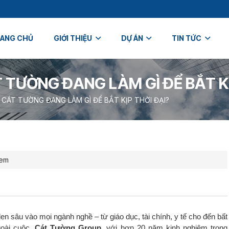
ANG CHỦ
GIỚI THIỆU
DỰ ÁN
TIN TỨC
T TƯỜNG ĐANG LÀM GÌ ĐỂ BẮT KỊ
 CÁT TƯỜNG ĐANG LÀM GÌ ĐỂ BẮT KỊP THỜI ĐẠI?
xem
len sâu vào mọi ngành nghề – từ giáo dục, tài chính, y tế cho đến bất
goài cuộc.
Cát Tường Group
, với hơn 20 năm kinh nghiệm trong