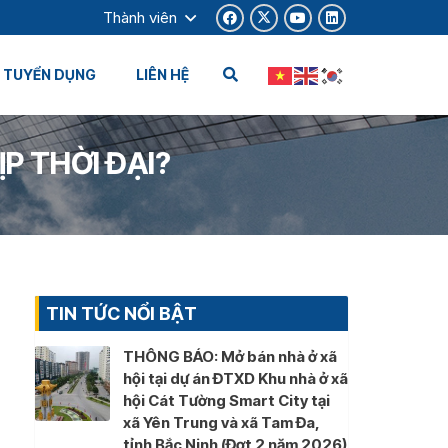
Thành viên
TUYỂN DỤNG
LIÊN HỆ
P THỜI ĐẠI?
TIN TỨC NỔI BẬT
THÔNG BÁO: Mở bán nhà ở xã
hội tại dự án ĐTXD Khu nhà ở xã
hội Cát Tường Smart City tại
xã Yên Trung và xã Tam Đa,
tỉnh Bắc Ninh (Đợt 2 năm 2026)