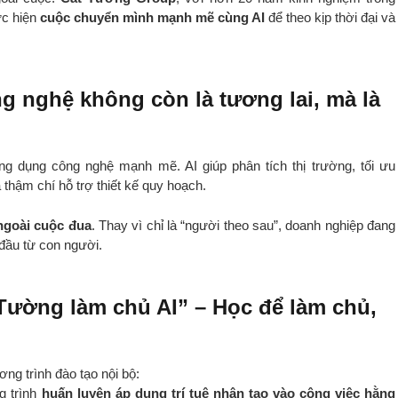
ực hiện
cuộc chuyển mình mạnh mẽ cùng AI
để theo kịp thời đại và
ng nghệ không còn là tương lai, mà là
g dụng công nghệ mạnh mẽ. AI giúp phân tích thị trường, tối ưu
thậm chí hỗ trợ thiết kế quy hoạch.
goài cuộc đua
. Thay vì chỉ là “người theo sau”, doanh nghiệp đang
 đầu từ con người.
Tường làm chủ AI” – Học để làm chủ,
ng trình đào tạo nội bộ:
g trình
huấn luyện áp dụng trí tuệ nhân tạo vào công việc hằng