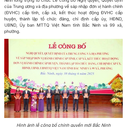
Ninh long trọng tổ chức Lễ công bố Nghị quyết, Quyết định
của Trung ương và địa phương về sáp nhập đơn vị hành chính
(ĐVHC) cấp tỉnh, cấp xã, kết thúc hoạt động ĐVHC cấp
huyện, thành lập tổ chức đảng, chỉ định cấp ủy, HĐND,
UBND, Ủy ban MTTQ Việt Nam tỉnh Bắc Ninh và 99 xã,
phường.
Hình ảnh lễ công bố chính quyền mới Bắc Ninh