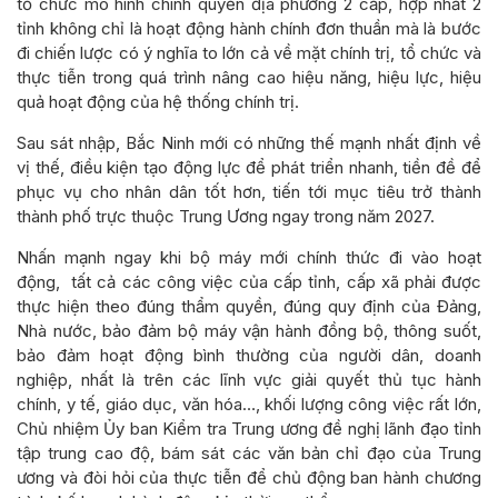
tổ chức mô hình chính quyền địa phương 2 cấp, hợp nhất 2
tỉnh không chỉ là hoạt động hành chính đơn thuần mà là bước
đi chiến lược có ý nghĩa to lớn cả về mặt chính trị, tổ chức và
thực tiễn trong quá trình nâng cao hiệu năng, hiệu lực, hiệu
quả hoạt động của hệ thống chính trị.
Sau sát nhập, Bắc Ninh mới có những thế mạnh nhất định về
vị thế, điều kiện tạo động lực để phát triển nhanh, tiền đề để
phục vụ cho nhân dân tốt hơn, tiến tới mục tiêu trở thành
thành phố trực thuộc Trung Ương ngay trong năm 2027.
Nhấn mạnh ngay khi bộ máy mới chính thức đi vào hoạt
động, tất cả các công việc của cấp tỉnh, cấp xã phải được
thực hiện theo đúng thẩm quyền, đúng quy định của Đảng,
Nhà nước, bảo đảm bộ máy vận hành đồng bộ, thông suốt,
bảo đảm hoạt động bình thường của người dân, doanh
nghiệp, nhất là trên các lĩnh vực giải quyết thủ tục hành
chính, y tế, giáo dục, văn hóa…, khối lượng công việc rất lớn,
Chủ nhiệm Ủy ban Kiểm tra Trung ương đề nghị lãnh đạo tỉnh
tập trung cao độ, bám sát các văn bản chỉ đạo của Trung
ương và đòi hỏi của thực tiễn để chủ động ban hành chương