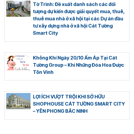
Tờ Trình: Đề xuất danh sách các đối
tượng dự kiến được giải quyết mua, thuê,
thuê mua nhà ở xã hội tại các Dự án đầu
tư xây dựng nhà ở xã hội Cát Tường
Smart City
Không Khí Ngày 20/10 Ấm Áp Tại Cát
Tường Group – Khi Những Đóa Hoa Được
Tôn Vinh
LỢI ÍCH VƯỢT TRỘI KHI SỞ HỮU
SHOPHOUSE CÁT TƯỜNG SMART CITY
– YÊN PHONG BẮC NINH