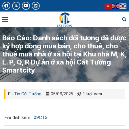
Báo Cáo: Danh sách đối tượng đã được
ký hợp đồng mua bán, cho thuê, cho
thuê mua nhà ở xã hội tại Khu nhà M, K,
L. P, Q, R Dự án ở xã hội Cát Tường
Smartcity
Tin Cát Tường
05/06/2025
1
lượt xem
File đính kèm :
09CTS