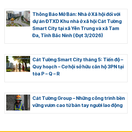
Thông Báo Mở Bán: Nhà ở Xã hội đối với
dự án ĐTXD Khu nhà ở xã hội Cát Tường
Smart City tại xã Yên Trung và xã Tam
Đa, Tỉnh Bắc Ninh ( Đợt 3/2026)
Cát Tường Smart City tháng 5: Tiến độ –
Quy hoạch – Cơ hội sở hữu căn hộ 3PN tại
tòa P – Q – R
Cát Tường Group – Những công trình bền
vững vươn cao từ bàn tay người lao động