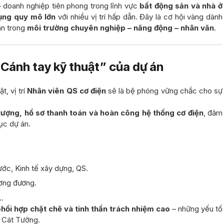
 doanh nghiệp tiên phong trong lĩnh vực
bất động sản và nhà ở
ụng quy mô lớn
với nhiều vị trí hấp dẫn. Đây là cơ hội vàng dành
ân trong
môi trường chuyên nghiệp – năng động – nhân văn
.
 “Cánh tay kỹ thuật” của dự án
, vị trí
Nhân viên QS cơ điện
sẽ là bệ phóng vững chắc cho sự
lượng, hồ sơ thanh toán và hoàn công hệ thống cơ điện
, đảm
ục dự án.
ớc, Kinh tế xây dựng, QS.
tương đương.
…
phối hợp chặt chẽ và tinh thần trách nhiệm cao
– những yếu tố
a Cát Tường.