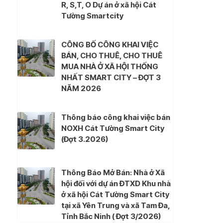
R, S,T, O Dự án ở xã hội Cát
Tường Smartcity
CÔNG BỐ CÔNG KHAI VIỆC
BÁN, CHO THUÊ, CHO THUÊ
MUA NHÀ Ở XÃ HỘI THỐNG
NHẤT SMART CITY – ĐỢT 3
NĂM 2026
Thông báo công khai việc bán
NOXH Cát Tường Smart City
(Đợt 3.2026)
Thông Báo Mở Bán: Nhà ở Xã
hội đối với dự án ĐTXD Khu nhà
ở xã hội Cát Tường Smart City
tại xã Yên Trung và xã Tam Đa,
Tỉnh Bắc Ninh ( Đợt 3/2026)