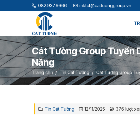
082.937.6666
mktct@cattuonggroup.vn
TR
Cát Tường Group Tuyển D
Năng
Trang chủ
/
Tin Cát Tường
/
Cát Tường Group Tuy
Tin Cát Tường
12/11/2025
376
lượt x