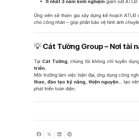
Ít nhất 3 năm kinh nghiệm
giám sát ATLĐ t
Ứng viên sẽ tham gia xây dựng kế hoạch ATLĐ đị
cho công nhân – góp phần bảo vệ hình ảnh chuyên
💡
Cát Tường Group – Nơi tài 
Tại
Cát Tường
, chúng tôi không chỉ tuyển dụ
triển
.
Môi trường làm việc hiện đại, ứng dụng công ngh
thao, đào tạo kỹ năng, thiện nguyện
… tạo nê
phát triển toàn diện.