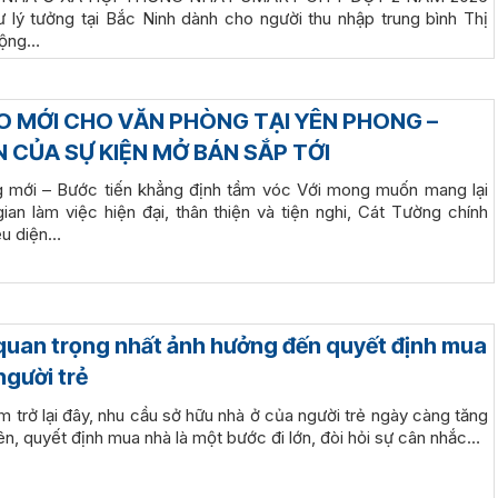
ư lý tưởng tại Bắc Ninh dành cho người thu nhập trung bình Thị
động…
O MỚI CHO VĂN PHÒNG TẠI YÊN PHONG –
N CỦA SỰ KIỆN MỞ BÁN SẮP TỚI
g mới – Bước tiến khẳng định tầm vóc Với mong muốn mang lại
an làm việc hiện đại, thân thiện và tiện nghi, Cát Tường chính
iệu diện…
 quan trọng nhất ảnh hưởng đến quyết định mua
người trẻ
m trở lại đây, nhu cầu sở hữu nhà ở của người trẻ ngày càng tăng
ên, quyết định mua nhà là một bước đi lớn, đòi hỏi sự cân nhắc…