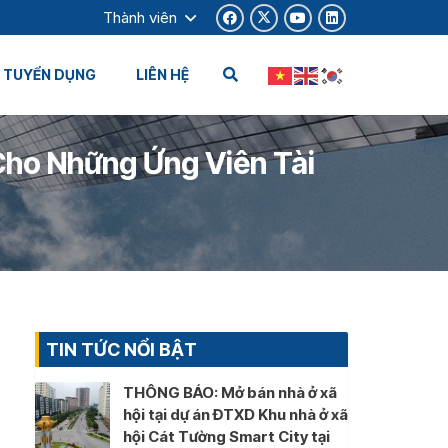
Thành viên
TUYỂN DỤNG
LIÊN HỆ
Cho Những Ứng Viên Tài
TIN TỨC NỔI BẬT
THÔNG BÁO: Mở bán nhà ở xã
hội tại dự án ĐTXD Khu nhà ở xã
hội Cát Tường Smart City tại