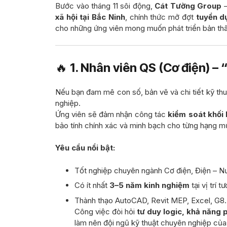
Bước vào tháng 11 sôi động,
Cát Tường Group
–
xã hội tại Bắc Ninh
, chính thức mở đợt
tuyển d
cho những ứng viên mong muốn phát triển bản th
🔥
1. Nhân viên QS (Cơ điện) –
Nếu bạn đam mê con số, bản vẽ và chi tiết kỹ thuật
nghiệp.
Ứng viên sẽ đảm nhận công tác
kiểm soát khối 
bảo tính chính xác và minh bạch cho từng hạng m
Yêu cầu nổi bật:
Tốt nghiệp chuyên ngành Cơ điện, Điện – Nư
Có ít nhất
3–5 năm kinh nghiệm
tại vị trí 
Thành thạo AutoCAD, Revit MEP, Excel, G8
Công việc đòi hỏi
tư duy logic, khả năng 
làm nên đội ngũ kỹ thuật chuyên nghiệp củ