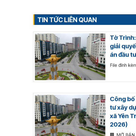
TIN TỨC LIÊN QUAN
Tờ Trình
giải quyế
án đầu t
File đính kè
Công bố c
tư xây dự
xã Yên T
2026)
🏢 MỞ BÁN