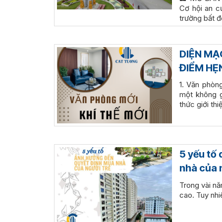
Cơ hội an c
trường bất 
DIỆN MẠ
ĐIỂM HẸ
1. Văn phòn
một không gi
thức giới th
5 yếu tố
nhà của 
Trong vài nă
cao. Tuy nhi