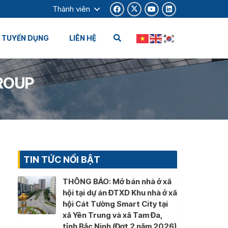
Thành viên
TUYỂN DỤNG
LIÊN HỆ
ROUP
TIN TỨC NỔI BẬT
THÔNG BÁO: Mở bán nhà ở xã
hội tại dự án ĐTXD Khu nhà ở xã
hội Cát Tường Smart City tại
xã Yên Trung và xã Tam Đa,
tỉnh Bắc Ninh (Đợt 2 năm 2026)