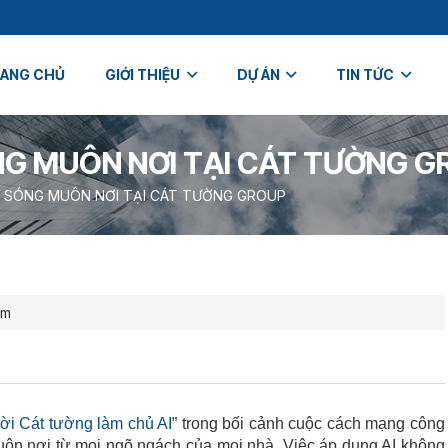
ANG CHỦ
GIỚI THIỆU
DỰ ÁN
TIN TỨC
G MUÔN NƠI TẠI CÁT TƯỜNG G
 SÓNG MUÔN NƠI TẠI CÁT TƯỜNG GROUP
em
i Cát tường làm chủ AI
” trong bối cảnh cuộc cách mạng công
ôn nơi từ mọi ngõ ngách của mọi nhà. Việc áp dụng AI không