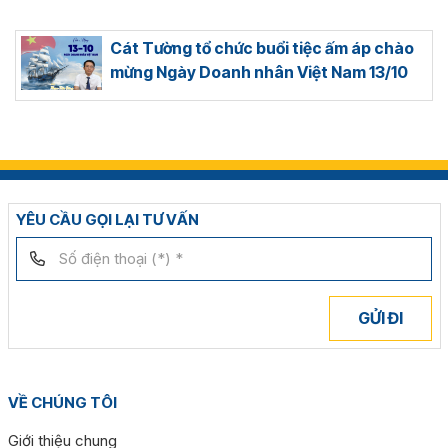
Cát Tường tổ chức buổi tiệc ấm áp chào
mừng Ngày Doanh nhân Việt Nam 13/10
YÊU CẦU GỌI LẠI TƯ VẤN
GỬI ĐI
VỀ CHÚNG TÔI
Giới thiệu chung