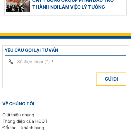
CÁT TƯỜNG GROUP PHẤN ĐẤU TRỞ
THÀNH NƠI LÀM VIỆC LÝ TƯỞNG
YÊU CẦU GỌI LẠI TƯ VẤN
GỬI ĐI
VỀ CHÚNG TÔI
Giới thiệu chung
Thông điệp của HĐQT
Đối tác – khách hàng