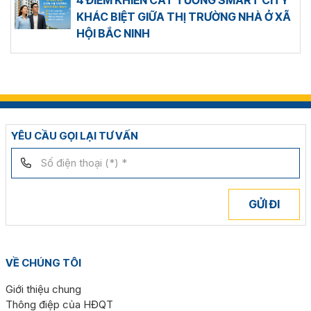
4 ĐIỂM KHIẾN CÁT TƯỜNG SMART CITY
KHÁC BIỆT GIỮA THỊ TRƯỜNG NHÀ Ở XÃ
HỘI BẮC NINH
YÊU CẦU GỌI LẠI TƯ VẤN
GỬI ĐI
VỀ CHÚNG TÔI
Giới thiệu chung
Thông điệp của HĐQT