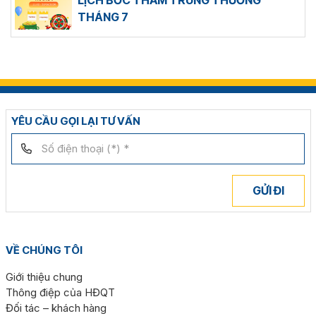
LỊCH BỐC THĂM TRÚNG THƯỞNG
THÁNG 7
YÊU CẦU GỌI LẠI TƯ VẤN
GỬI ĐI
VỀ CHÚNG TÔI
Giới thiệu chung
Thông điệp của HĐQT
Đối tác – khách hàng