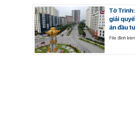
Tờ Trình
giải quyế
án đầu t
File đính k