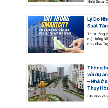
Nhất SmartC
Lý Do Nh
Suất Tă
Thị trường 
mặt bằng lãi
mua nhà. Tu
Thông bá
với dự á
– Nhà ở x
Thụy Hòa
File đính kè