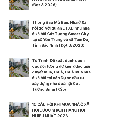
(Đợt 3.2026)
Thông Báo Mở Bán: Nhà ở Xã
hội đối với dự án ĐTXD Khu nhà
ở xã hội Cát Tường Smart City
tại xã Yên Trung và xã Tam Đa,
Tỉnh Bắc Ninh ( Đợt 3/2026)
Tờ Trình: Đề xuất danh sách
các đối tượng dự kiến được giải
quyết mua, thuê, thuê mua nhà
ở xã hội tại các Dự án đầu tư
xây dựng nhà ở xã hội Cát
Tường Smart City
10 CÂU HỎI KHI MUA NHÀ Ở XÃ
HỘI ĐƯỢC KHÁCH HÀNG HỎI
NHIỀU NHẤT 2026